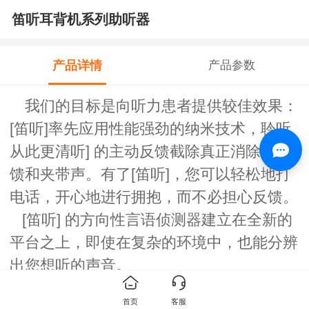
笛听耳背机系列助听器
产品详情
产品参数
我们的目标是向听力患者提供较佳效果：
[笛听]率先应用性能强劲的纳米技术，聆听
从此更清听] 的主动反馈截除真正消除了反
馈和夹带声。有了[笛听]，您可以轻松地打
电话，开心地进行拥抱，而不必担心反馈。
[笛听] 的方向性言语侦测器建立在全新的
平台之上，即使在复杂的环境中，也能分辨
出您想听的声音。
[笛听] 的声谱鉴定可立刻分辨并分类不同
首页
客服